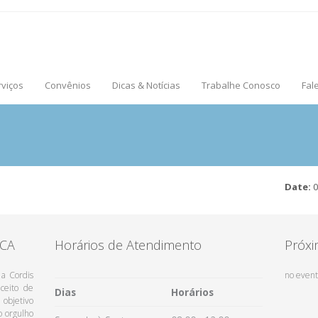
rviços
Convênios
Dicas & Notícias
Trabalhe Conosco
Fal
Date:
0
ICA
Horários de Atendimento
Próxi
 a Cordis
no event
ceito de
Dias
Horários
objetivo
o orgulho