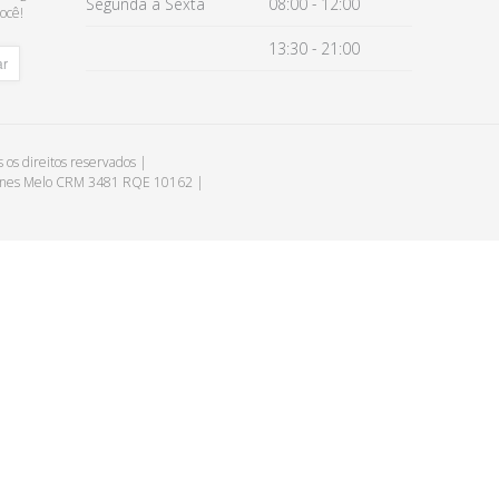
Segunda à Sexta
08:00 - 12:00
ocê!
13:30 - 21:00
 os direitos reservados |
menes Melo CRM 3481 RQE 10162 |