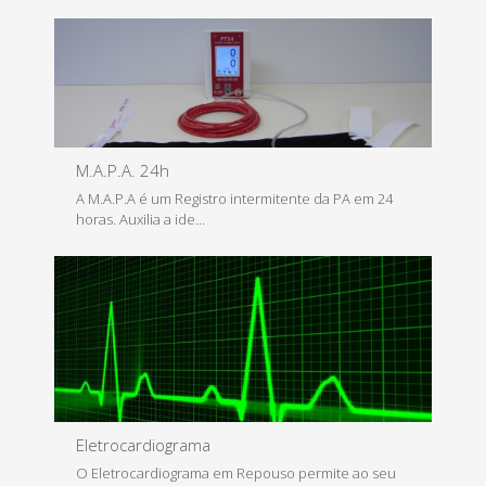
Saiba Mais
M.A.P.A. 24h
A M.A.P.A é um Registro intermitente da PA em 24
horas. Auxilia a ide...
Saiba Mais
Eletrocardiograma
O Eletrocardiograma em Repouso permite ao seu