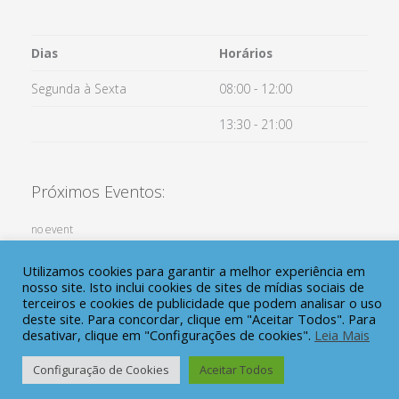
Dias
Horários
Segunda à Sexta
08:00 - 12:00
13:30 - 21:00
Próximos Eventos:
no event
Utilizamos cookies para garantir a melhor experiência em
nosso site. Isto inclui cookies de sites de mídias sociais de
Copyright 2021 Cordis Clinica Tubarão | Todos os direitos reservados |
terceiros e cookies de publicidade que podem analisar o uso
Responsável Técnico Dra. Maria Eugenia Ximenes Melo CRM 3481
deste site. Para concordar, clique em "Aceitar Todos". Para
RQE 10162 |
desativar, clique em "Configurações de cookies".
Leia Mais
Desenvolvido por
WR2 Sistemas e Websites
Configuração de Cookies
Aceitar Todos